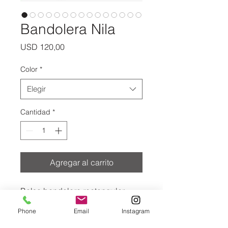
Bandolera Nila
Precio
USD 120,00
Color
*
Elegir
Cantidad
*
Agregar al carrito
Bolso bandolera rectangular
mediano con un diseño funcional
Phone
Email
Instagram
y elegante. La parte frontal
presenta un motivo "PARCHITA"