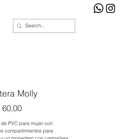
etera Molly
Precio
 60,00
a de PVC para mujer con
es compartimientos para
s y un monedero con cremallera